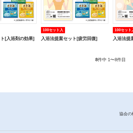
100セット入
100セット
ト[入浴剤の効果]
入浴法提案セット[疲労回復]
入浴法提
8
件中 1〜8件目
協会の