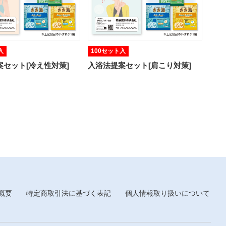
入
100セット入
案セット[冷え性対策]
入浴法提案セット[肩こり対策]
概要
特定商取引法に基づく表記
個人情報取り扱いについて