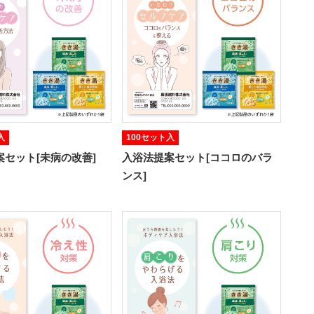
入
100セット入
案セット[未病の改善]
入浴法提案セット[ココロのバラ
ンス]