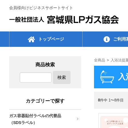
会員様向けビジネスサポートサイト
トップページ
ご利用
全商品
入浴法提
商品検索
入
検索
8
件中 1〜8件目
カテゴリーで探す
ガス容器貼付ラベルの代替品
（SDSラベル）