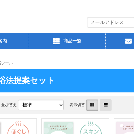
案内
商品一覧
案ツール
浴法提案セット
並び替え
表示切替